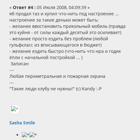
«
Ответ #4 :
05 Июля 2008, 04:09:39 »
яб продал таз и купил что-нить под настроение ...
настроение за такие деньки может быть:
- желание ввостановить прикольный мобиль (правда
это куйня - от силы каждый десятый это осиливает)
- желание просто ездить без проблем (любой
гульфкласс из вписывающегося в бюджет)
- желание ездить быстро (что-нить что нра и годик
ёпли с начальной постройкой ... )
Записан
---
Любая периметральная и пожарная охрана
---
"Такие люди клубу не нужны!" (с) Kandy :-P
Sasha Smile