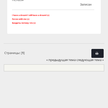
Записан
I have a dream! I still have a dream! (c)
Forces with me (c)
Бандиты потому что (с)
Страницы: [
1
]
« предыдущая тема
следующая тема »