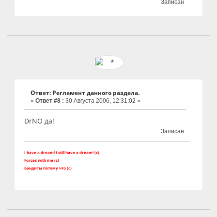
Записан
Ответ: Регламент данного раздела.
«
Ответ #8 :
30 Августа 2006, 12:31:02 »
DrNO да!
Записан
I have a dream! I still have a dream! (c)
Forces with me (c)
Бандиты потому что (с)