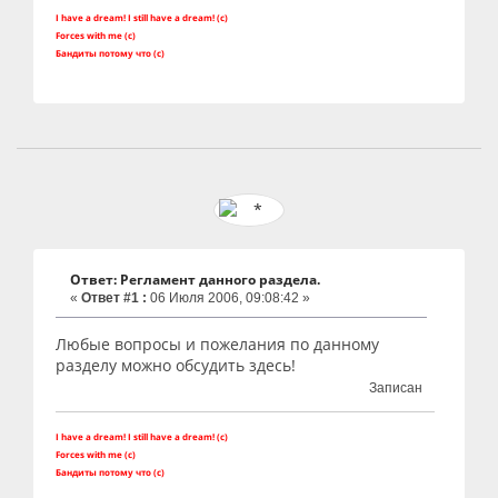
I have a dream! I still have a dream! (c)
Forces with me (c)
Бандиты потому что (с)
Ответ: Регламент данного раздела.
«
Ответ #1 :
06 Июля 2006, 09:08:42 »
Любые вопросы и пожелания по данному
разделу можно обсудить здесь!
Записан
I have a dream! I still have a dream! (c)
Forces with me (c)
Бандиты потому что (с)