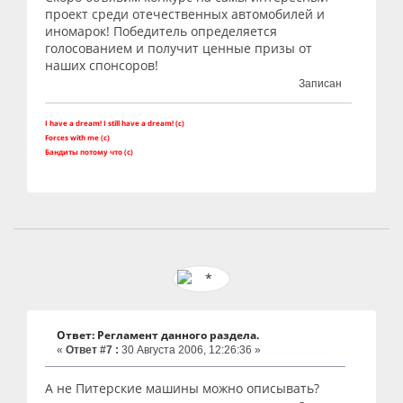
проект среди отечественных автомобилей и
иномарок! Победитель определяется
голосованием и получит ценные призы от
наших спонсоров!
Записан
I have a dream! I still have a dream! (c)
Forces with me (c)
Бандиты потому что (с)
Ответ: Регламент данного раздела.
«
Ответ #7 :
30 Августа 2006, 12:26:36 »
А не Питерские машины можно описывать?