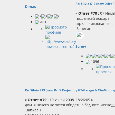
Re: Silvia S13 (new Drift
Dimas
«
Ответ #78 :
07 Июля 
гы... михей лошара
481
скрю... линзованые с
Записан
Screw
1096
Re: Silvia S13 (new Drift Project by GT-Garage & CheMotors
«
Ответ #79 :
10 Июля 2008, 18:26:05 »
дим, я никого не хотел обидеть в бедноте, чесно)))
Записан