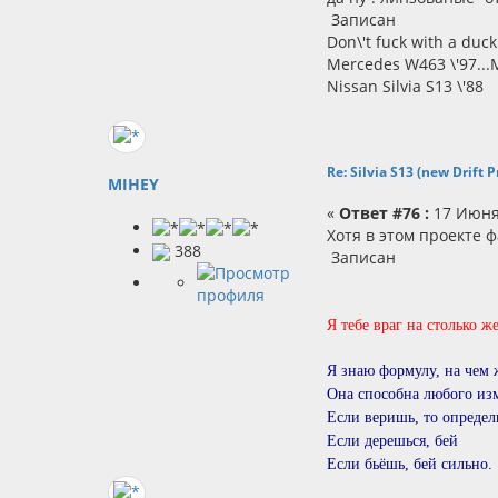
Записан
Don\'t fuck with a du
Mercedes W463 \'97...M
Nissan Silvia S13 \'88
Re: Silvia S13 (new Drift
MIHEY
«
Ответ #76 :
17 Июня 
Хотя в этом проекте ф
388
Записан
Я тебе враг на столько же
Я знаю формулу, на чем 
Она способна любого из
Если веришь, то определ
Если дерешься, бей
Если бьёшь, бей сильно.