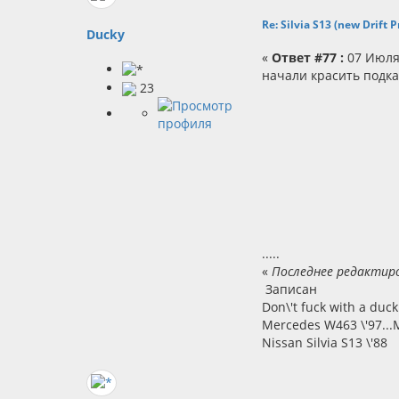
Re: Silvia S13 (new Drift
Ducky
«
Ответ #77 :
07 Июля 
начали красить подкап
23
.....
«
Последнее редактиро
Записан
Don\'t fuck with a du
Mercedes W463 \'97...M
Nissan Silvia S13 \'88