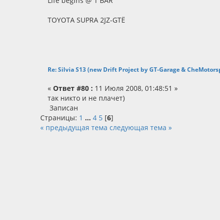
Life begins @ 1 BAR
TOYOTA SUPRA 2JZ-GTЁ
Re: Silvia S13 (new Drift Project by GT-Garage & CheMotors
«
Ответ #80 :
11 Июля 2008, 01:48:51 »
так никто и не плачет)
Записан
Страницы:
1
...
4
5
[
6
]
« предыдущая тема
следующая тема »