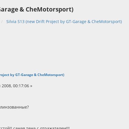
T-Garage & CheMotorsport)
Silvia S13 (new Drift Project by GT-Garage & CheMotorsport)
 Project by GT-Garage & CheMotorsport)
2008, 00:17:06 »
е линзованные?
тстой!! самая тема с отражателем!!!