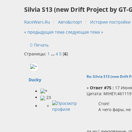
Silvia S13 (new Drift Project by G
RaceWars.Ru
Авто&спорт
Истории постройки
« предыдущая тема
следующая тема »
Печать
Страницы:
1
...
4
5
[
6
]
Re: Silvia S13 (new Drift
Ducky
«
Ответ #75 :
17 Июня 
Цитата: MIHEY;461119
23
Стоп!
А чего фары, н
да ну ! линзованые- о