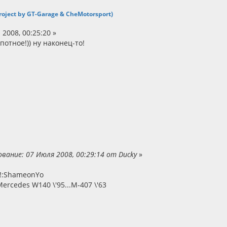
 Project by GT-Garage & CheMotorsport)
2008, 00:25:20 »
отное!)) ну наконец-то!
вание: 07 Июля 2008, 00:29:14 от Ducky
»
ck!:ShameonYo
ercedes W140 \'95...M-407 \'63