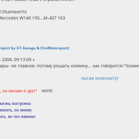
ck!:ShameonYo
ercedes W140 \'95...M-407 \'63
 Project by GT-Garage & CheMotorsport)
2008, 09:13:09 »
ары- не главное, потому решать хозяину... как говорится:"Хозяи
лысая коленка
тут
:wink:
, на сколько и друг!
жизнь построена
менить, по моему
ись, во что именно