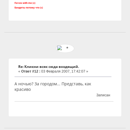
Forces with me (c)
Бандиты потому что (с)
Re: Кликни всяк сюда входящий.
«
Ответ #12 :
03 Февраля 2007, 17:42:07 »
А ночью? За городом... Представь, как
красиво
Записан