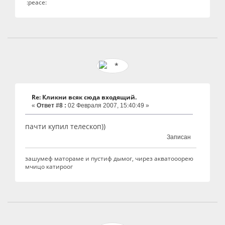
:peace:
Re: Кликни всяк сюда входящий.
«
Ответ #8 :
02 Февраля 2007, 15:40:49 »
пачти купил телескоп))
Записан
зашумеф матораме и пустиф дымог, чирез акватооорею
мчицо катироог