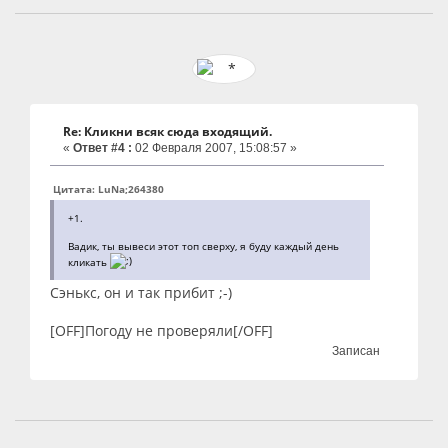
Re: Кликни всяк сюда входящий.
«
Ответ #4 :
02 Февраля 2007, 15:08:57 »
Цитата: LuNa;264380
+1.
Вадик, ты вывеси этот топ сверху, я буду каждый день
кликать
Сэнькс, он и так прибит ;-)
[OFF]Погоду не проверяли[/OFF]
Записан