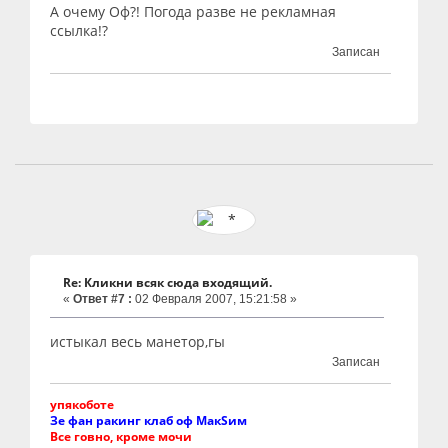
А очему Оф?! Погода разве не рекламная
ссылка!?
Записан
Re: Кликни всяк сюда входящий.
«
Ответ #7 :
02 Февраля 2007, 15:21:58 »
истыкал весь манетор,гы
Записан
упякоботе
Зе фан ракинг клаб оф МакSим
Все говно, кроме мочи