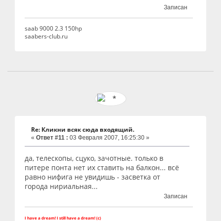
Записан
saab 9000 2.3 150hp
saabers-club.ru
Re: Кликни всяк сюда входящий.
«
Ответ #11 :
03 Февраля 2007, 16:25:30 »
да, телескопы, сцуко, зачотные. только в
питере понта нет их ставить на балкон... всё
равно нифига не увидишь - засветка от
города нириальная...
Записан
I have a dream! I still have a dream! (c)