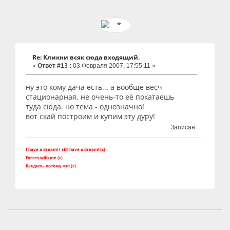
Re: Кликни всяк сюда входящий.
«
Ответ #13 :
03 Февраля 2007, 17:55:11 »
ну это кому дача есть... а вообще весч
стационарная. не очень-то её покатаешь
туда сюда. но тема - однозначно!
вот скай построим и купим эту дуру!
Записан
I have a dream! I still have a dream! (c)
Forces with me (c)
Бандиты потому что (с)