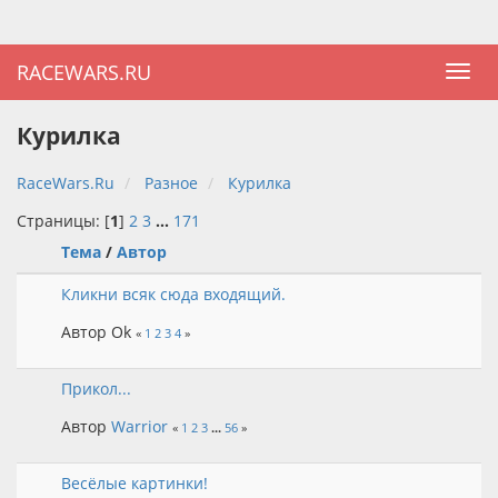
RACEWARS.RU
Курилка
RaceWars.Ru
Разное
Курилка
Страницы: [
1
]
2
3
...
171
Тема
/
Автор
Кликни всяк сюда входящий.
Автор Ok
«
1
2
3
4
»
Прикол...
Автор
Warrior
«
1
2
3
...
56
»
Весёлые картинки!