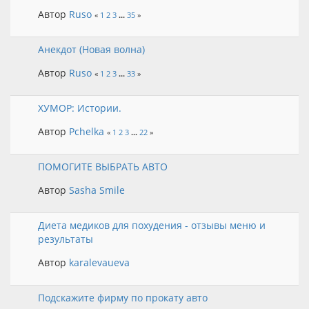
Автор
Ruso
«
1
2
3
...
35
»
Анекдот (Новая волна)
Автор
Ruso
«
1
2
3
...
33
»
ХУМОР: Истории.
Автор
Pchelka
«
1
2
3
...
22
»
ПОМОГИТЕ ВЫБРАТЬ АВТО
Автор
Sasha Smile
Диета медиков для похудения - отзывы меню и
результаты
Автор
karalevaueva
Подскажите фирму по прокату авто