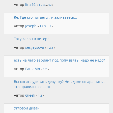
Автор
lina92
«
1
2
3
...
62
»
Re: Где кто питается, и заливается...
Автор
Joseph
«
1
2
3
...
5
»
Тату-салон в питере
Автор
sergeysova
«
1
2
3
»
есть на лето вариант под попу взять. надо не надо?
Автор
PaulaMo
«
1
2
»
Вы хотите удивить девушку? Нет, даже ошарашить -
это правильнее.... :))
Автор
Greek
«
1
2
»
Угловой диван