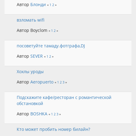
Автор
Блонди
«
1
2
»
взломать wifi
Автор Boyclom
«
1
2
»
посоветуйте тамаду.фотграфа,DJ
Автор
SEVER
«
1
2
»
Хохлы уроды
Автор
Aeropuerto
«
1
2
3
»
Подскажите кафе/ресторан с романтической
обстановкой
Автор
BOSHKA
«
1
2
3
»
Кто может пробить номер билайн?