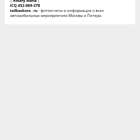
|
Rotary Mafia
|
ICQ 452-069-378
to4kasbora
.
ru
- фотоотчеты и информация о всех
автомобильных мероприятиях Москвы и Питера.