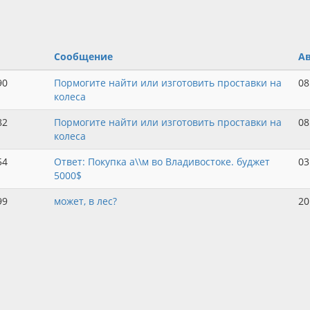
Сообщение
А
90
Пормогите найти или изготовить проставки на
08
колеса
82
Пормогите найти или изготовить проставки на
08
колеса
54
Ответ: Покупка а\\м во Владивостоке. буджет
03
5000$
99
может, в лес?
20