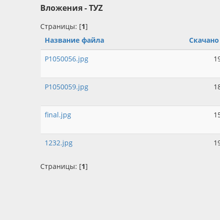
Вложения - TУZ
Страницы: [
1
]
Название файла
Скачано
P1050056.jpg
1
P1050059.jpg
1
final.jpg
1
1232.jpg
1
Страницы: [
1
]