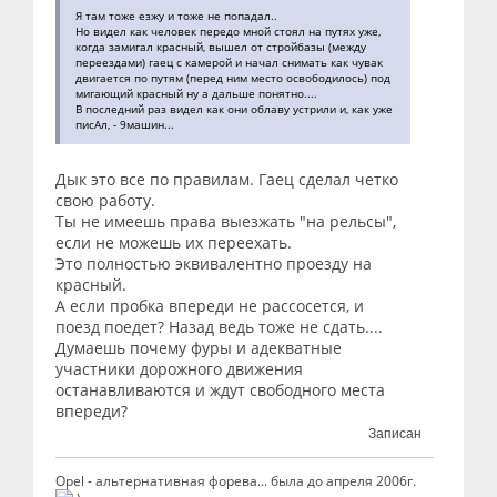
Я там тоже езжу и тоже не попадал..
Но видел как человек передо мной стоял на путях уже,
когда замигал красный, вышел от стройбазы (между
переездами) гаец с камерой и начал снимать как чувак
двигается по путям (перед ним место освободилось) под
мигающий красный ну а дальше понятно....
В последний раз видел как они облаву устрили и, как уже
писАл, - 9машин...
Дык это все по правилам. Гаец сделал четко
свою работу.
Ты не имеешь права выезжать "на рельсы",
если не можешь их переехать.
Это полностью эквивалентно проезду на
красный.
А если пробка впереди не рассосется, и
поезд поедет? Назад ведь тоже не сдать....
Думаешь почему фуры и адекватные
участники дорожного движения
останавливаются и ждут свободного места
впереди?
Записан
Opel - альтернативная форева... была до апреля 2006г.