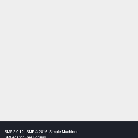
SMF 2.0.12
|
SMF © 2016
,
Simple Machines
SMFAds
for
Free Forums