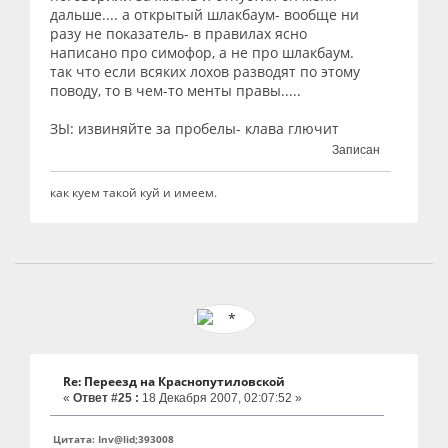
дальше.... а открытый шлакбаум- вообще ни
разу не показатель- в правилах ясно
написано про симофор, а не про шлакбаум.
так что если всяких лохов разводят по этому
поводу, то в чем-то менты правы.....
ЗЫ: извиняйте за пробелы- клава глючит
Записан
как куем такой куй и имеем.
Re: Переезд на Краснопутиловской
«
Ответ #25 :
18 Декабря 2007, 02:07:52 »
Цитата: Inv@lid;393008