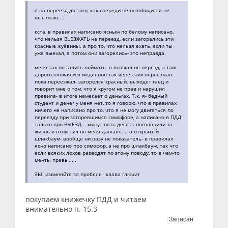
я на переезд до того, как спереди не освободится не
выезжаю....
кста, в правилах написано ясным по белому написано,
что нельзя ВЬЕЗЖАТЬ на переезд, если загорелись эти
красные жуёвины. а про то, что нельзя ехать, если ты
уже выехал, а потом они загорелись- это неправда.
меня так пытались поймать- я выехал не перезд, а там
дорого плохая и я медленно так через них переезжал.
пока переезжал- загорелся красный. выходет гаец и
говорит мне о том, что я кругом не прав и нарушил
правила- в итоге намекает о деньгах. Т.к. я- бедный
студент и денег у меня нет, то я говорю, что в правилах
ничего не написано про то, что я не могу двигаться по
переезду при загоревшимся симофоре, а написано в ПДД
только про ВЫЕЗД... минут пять-десять поговорили за
жизнь и отпустил он меня дальше.... а открытый
шлакбаум- вообще ни разу не показатель- в правилах
ясно написано про симофор, а не про шлакбаум. так что
если всяких лохов разводят по этому поводу, то в чем-то
менты правы.....
ЗЫ: извиняйте за пробелы- клава глючит
покупаем книжечку ПДД и читаем
внимательно п. 15.3
Записан