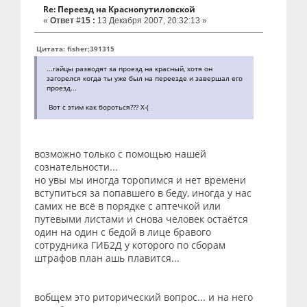
Re: Переезд на Краснопутиловской
«
Ответ #15 :
13 Декабря 2007, 20:32:13 »
Цитата: fisher;391315
...гайцы разводят за проезд на красный, хотя он
загорелся когда ты уже был на переезде и завершал его
проезд...
Вот с этим как бороться??? X-(
возможно только с помощью нашей
сознательности...
но увы мы иногда торопимся и нет времени
вступиться за попавшего в беду, иногда у нас
самих не всё в порядке с аптечкой или
путевыми листами и снова человек остаётся
один на один с бедой в лице бравого
сотрудника ГИБ2Д у которого по сборам
штрафов план ашь плавится...
вобщем это риторический вопрос... и на него