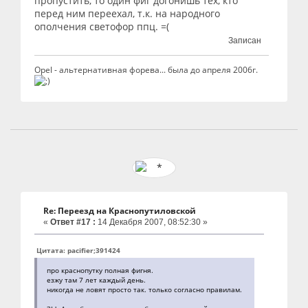
пропустить, то один фиг догонишь тех, кто
перед ним переехал, т.к. на народного
ополчения светофор ппц. =(
Записан
Opel - альтернативная форева... была до апреля 2006г.
Re: Переезд на Краснопутиловской
«
Ответ #17 :
14 Декабря 2007, 08:52:30 »
Цитата: pacifier;391424
про краснопутку полная фигня.
езжу там 7 лет каждый день.
никогда не ловят просто так. только согласно правилам.