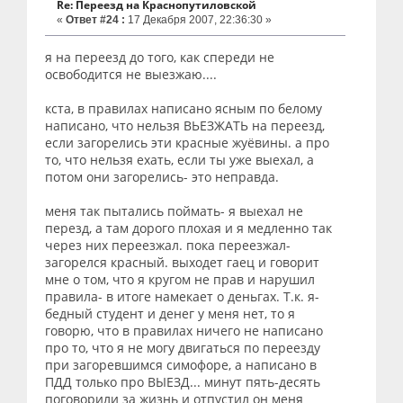
Re: Переезд на Краснопутиловской
«
Ответ #24 :
17 Декабря 2007, 22:36:30 »
я на переезд до того, как спереди не
освободится не выезжаю....
кста, в правилах написано ясным по белому
написано, что нельзя ВЬЕЗЖАТЬ на переезд,
если загорелись эти красные жуёвины. а про
то, что нельзя ехать, если ты уже выехал, а
потом они загорелись- это неправда.
меня так пытались поймать- я выехал не
перезд, а там дорого плохая и я медленно так
через них переезжал. пока переезжал-
загорелся красный. выходет гаец и говорит
мне о том, что я кругом не прав и нарушил
правила- в итоге намекает о деньгах. Т.к. я-
бедный студент и денег у меня нет, то я
говорю, что в правилах ничего не написано
про то, что я не могу двигаться по переезду
при загоревшимся симофоре, а написано в
ПДД только про ВЫЕЗД... минут пять-десять
поговорили за жизнь и отпустил он меня