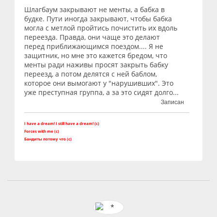
Шлагбаум закрывают не менты, а бабка в
будке. Пути иногда закрывают, чтобы бабка
могла с метлой пройтись почистить их вдоль
переезда. Правда, они чаще это делают
перед приближающимся поездом.... Я не
защитник, но мне это кажется бредом, что
менты ради наживы просят закрыть бабку
переезд, а потом делятся с ней баблом,
которое они вымогают у "нарушивших". Это
уже преступная группа, а за это сидят долго...
Записан
I have a dream! I still have a dream! (c)
Forces with me (c)
Бандиты потому что (с)