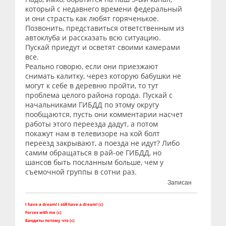
который с недавнего времени федеральный
и они страсть как любят горяченькое.
Позвонить, представиться ответственным из
автоклуба и рассказать всю ситуацию.
Пускай приедут и осветят своими камерами
все.
Реально говорю, если они приезжают
снимать калитку, через которую бабушки не
могут к себе в деревню пройти, то тут
проблема целого района города. Пускай с
начальниками ГИБДД по этому округу
пообщаются, пусть они комментарии насчет
работы этого переезда дадут, а потом
покажут нам в телевизоре на кой болт
переезд закрывают, а поезда не идут? Либо
самим обращаться в рай-ое ГИБДД, но
шансов быть посланным больше, чем у
съемочной группы в сотни раз.
Записан
I have a dream! I still have a dream! (c)
Forces with me (c)
Бандиты потому что (с)