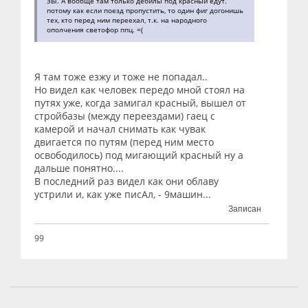
ЗЫ. А вообще там только дебилы под красный едут.
потому как если поезд пропустить, то один фиг догонишь
тех, кто перед ним переехал, т.к. на народного
ополчения светофор ппц. =(
Я там тоже езжу и тоже не попадал..
Но видел как человек передо мной стоял на
путях уже, когда замигал красный, вышел от
стройбазы (между переездами) гаец с
камерой и начал снимать как чувак
двигается по путям (перед ним место
освободилось) под мигающий красный ну а
дальше понятно....
В последний раз видел как они облаву
устрили и, как уже писАл, - 9машин...
Записан
99