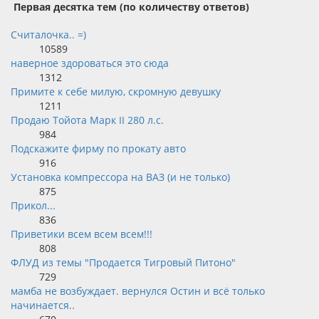
Первая десятка тем (по количеству ответов)
Считалочка.. =)
10589
наверное здороваться это сюда
1312
Примите к себе милую, скромную девушку
1211
Продаю Тойота Марк II 280 л.с.
984
Подскажите фирму по прокату авто
916
Установка компрессора на ВАЗ (и не только)
875
Прикол...
836
Приветики всем всем всем!!!
808
ФЛУД из темы "Продается Тигровый Питоно"
729
мамба не возбуждает. вернулся Остин и всё только
начинается..