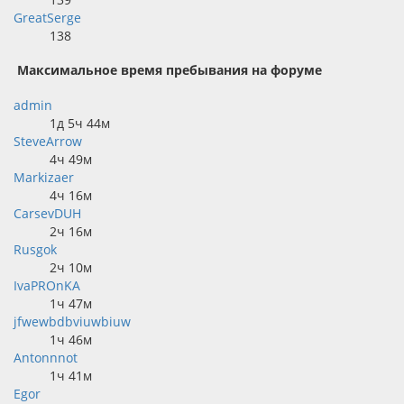
GreatSerge
138
Максимальное время пребывания на форуме
admin
1д 5ч 44м
SteveArrow
4ч 49м
Markizaer
4ч 16м
CarsevDUH
2ч 16м
Rusgok
2ч 10м
IvaPROnKA
1ч 47м
jfwewbdbviuwbiuw
1ч 46м
Antonnnot
1ч 41м
Egor