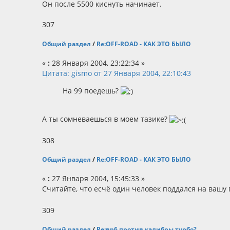
Он после 5500 киснуть начинает.
307
Общий раздел
/
Re:OFF-ROAD - КАК ЭТО БЫЛО
«
:
28 Января 2004, 23:22:34 »
Цитата: gismo от 27 Января 2004, 22:10:43
На 99 поедешь?
А ты сомневаешься в моем тазике?
308
Общий раздел
/
Re:OFF-ROAD - КАК ЭТО БЫЛО
«
:
27 Января 2004, 15:45:33 »
Считайте, что есчё один человек поддался на ваш
309
Общий раздел
/
Re:вр6 против калибры турбо?