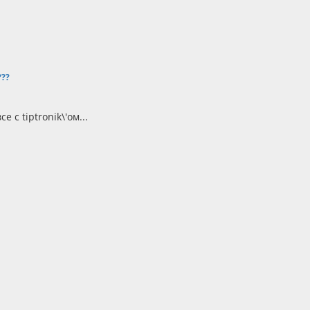
???
 с tiptronik\'ом...