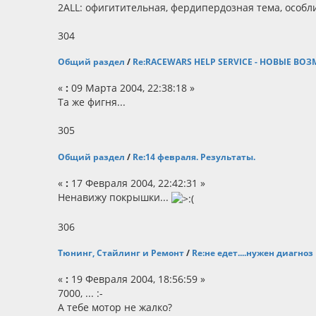
2ALL: офигитительная, фердипердозная тема, особл
304
Общий раздел
/
Re:RACEWARS HELP SERVICE - НОВЫЕ В
«
:
09 Марта 2004, 22:38:18 »
Та же фигня...
305
Общий раздел
/
Re:14 февраля. Результаты.
«
:
17 Февраля 2004, 22:42:31 »
Ненавижу покрышки...
306
Тюнинг, Стайлинг и Ремонт
/
Re:не едет....нужен диагноз
«
:
19 Февраля 2004, 18:56:59 »
7000, ... :-
А тебе мотор не жалко?