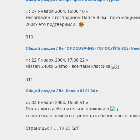
«
:
27 Января 2004, 16:00:10 »
Несогласен с господином Dance-R'ом - пока мощный
200sx это подтвердили.
310
Общий раздел
/
Re:ГОЛОСОВАНИЕ (ГОЛОСУЙТЕ ВСЕ) Need F
«
:
22 Января 2004, 17:38:22 »
Nissan 240sx Gismo - все-таки классика
311
Общий раздел
/
Re:Шалаш 03.01.04 г.
«
:
04 Января 2004, 16:58:51 »
Покатались действительно прикольно
,
только было немного стремно, особенно после полет
Страницы:
1
...
19
20
[
21
]