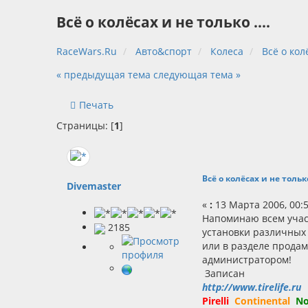
Всё о колёсах и не только ....
RaceWars.Ru
Авто&спорт
Колеса
Всё о колё
« предыдущая тема
следующая тема »
Печать
Страницы: [
1
]
Всё о колёсах и не только 
Divemaster
«
:
13 Марта 2006, 00:5
Напоминаю всем учас
2185
установки различных 
или в разделе продам
администратором!
Записан
http://www.tirelife.ru
3
Pirelli
Continental
No