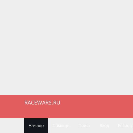
RACEWARS.RU
Начало
Помощь
Поиск
Вход
Регист