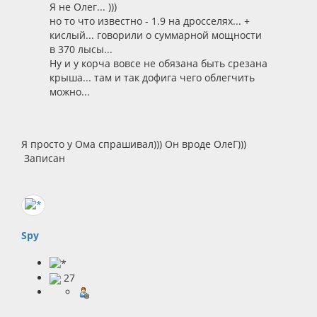
Я не Олег... )))
но то что известно - 1.9 на дросселях... +
кислый... говорили о суммарной мощности
в 370 лысы...
Ну и у корча вовсе не обязана быть срезана
крыша... там и так дофига чего облегчить
можно...
Я просто у Ома спрашивал))) Он вроде ОлеГ)))
Записан
Spy
27