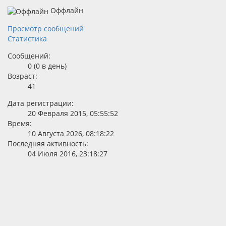
Оффлайн
Просмотр сообщений
Статистика
Сообщений:
0 (0 в день)
Возраст:
41
Дата регистрации:
20 Февраля 2015, 05:55:52
Время:
10 Августа 2026, 08:18:22
Последняя активность:
04 Июля 2016, 23:18:27