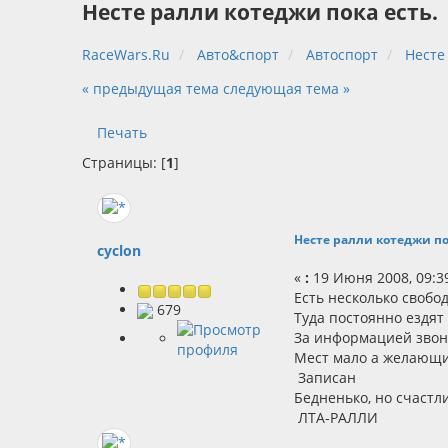
Несте ралли котеджи пока есть.
RaceWars.Ru
Авто&спорт
Автоспорт
Несте
« предыдущая тема
следующая тема »
Печать
Страницы: [
1
]
Несте ралли котеджи по
cyclon
«
:
19 Июня 2008, 09:39
Есть несколько свобо
679
Туда постоянно ездят
За информацией звони
Мест мало а желающих
Записан
Бедненько, но счастлив
ЛТА-РАЛЛИ