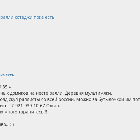
 ралли котеджи пока есть.
ка есть.
:35 »
дных домиков на несте ралли. Деревня мультимяки.
 олд скул раллисты со всей россии. Можно за бутылочкой им по
те +7-921-939-10-67 Ольга.
 много тарапитесь!!!
о...:-)