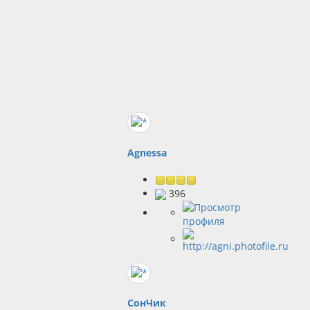
Agnessa
396
СонЧик