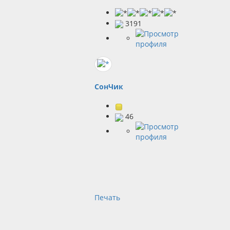
3191
СонЧик
46
Печать