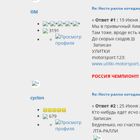
Re: Несте ралли котеджи
OM
«
Ответ #1 :
19 Июня 2
Мы в привычный Химо
3191
Там тоже, вроде есть 
До скорых сходов.)))
Записан
УЛИТКИ
motorsport:123:
www.ulitki-motorsport
РОССИЯ ЧЕМПИОН!!!
Re: Несте ралли котеджи
cyclon
«
Ответ #2 :
25 Июня 2
Кто нибудь едет есчо
679
Записан
Бедненько, но счастлив
ЛТА-РАЛЛИ