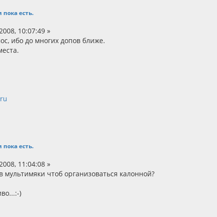
 пока есть.
008, 10:07:49 »
с, ибо до многих допов ближе.
места.
.ru
 пока есть.
008, 11:04:08 »
 в мультимяки чтоб организоваться калонной?
о...:-)