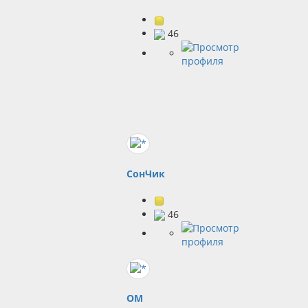
46
СонЧик
46
OM