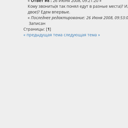
«
Ответ #8 :
26 Июня 2008, 09:21:20 »
Кому звонить(я так понял едут в разные места)? И,
двое)? Едем впервые.
«
Последнее редактирование: 26 Июня 2008, 09:53:
Записан
Страницы: [
1
]
« предыдущая тема
следующая тема »