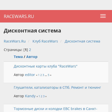
RACEWARS.RU
Дисконтная система
RaceWars.Ru
Клуб RaceWars
Дисконтная система
Страницы: [
1
]
2
Тема
/
Автор
Дисконтные карты клуба "RaceWars"
Автор
editor
«
1
2
3
...
5
»
Глушители, катализаторы в СПб. Ремонт и тюнинг
Автор
Kandy
«
1
2
3
»
Тормозные диски и колодки EBC brakes в Санкт-