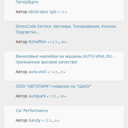
Петербурге
Автор
ebcbrakes spb
«
1
2
»
DressCode Service: Автозвук, Тонирование, Ксенон,
Подсветка...
Автор
Rzheffkin
«
1
2
3
...
34
»
Виниловые наклейки на машины AUTO-VINIL.RU -
признанное высокое качество!
Автор
auto-vinil
«
1
2
3
...
9
»
ООО "АВТОПАРК"+новинка на "ШАХУ"
Автор
autopark
«
1
2
3
...
10
»
Car Performance
Автор
Kandy
«
1
2
3
...
6
»