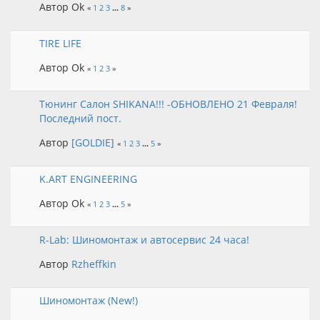
Автор Ok
«
1
2
3
...
8
»
TIRE LIFE
Автор Ok
«
1
2
3
»
Тюнинг Салон SHIKANA!!! -ОБНОВЛЕНО 21 Февраля!
Последний пост.
Автор
[GOLDIE]
«
1
2
3
...
5
»
K.ART ENGINEERING
Автор Ok
«
1
2
3
...
5
»
R-Lab: Шиномонтаж и автосервис 24 часа!
Автор
Rzheffkin
Шиномонтаж (New!)