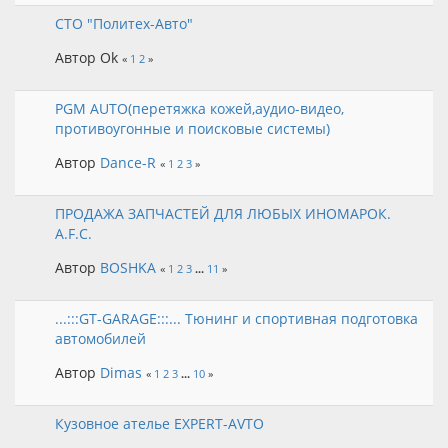
СТО "Политех-Авто"
Автор Ok
«
1
2
»
PGM AUTO(перетяжка кожей,аудио-видео,
противоугонные и поисковые системы)
Автор
Dance-R
«
1
2
3
»
ПРОДАЖА ЗАПЧАСТЕЙ ДЛЯ ЛЮБЫХ ИНОМАРОК.
A.F.C.
Автор
BOSHKA
«
1
2
3
...
11
»
...:::GT-GARAGE:::... Тюнинг и спортивная подготовка
автомобилей
Автор
Dimas
«
1
2
3
...
10
»
Кузовное ателье EXPERT-AVTO