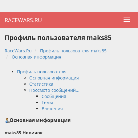
RACEWARS.RU
Профиль пользователя maks85
RaceWars.Ru
Профиль пользователя maks85
Основная информация
Профиль пользователя
Основная информация
Статистика
Просмотр сообщений...
Сообщения
Темы
Вложения
Основная информация
maks85
Новичок