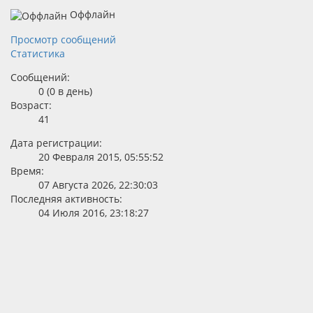
Оффлайн
Просмотр сообщений
Статистика
Сообщений:
0 (0 в день)
Возраст:
41
Дата регистрации:
20 Февраля 2015, 05:55:52
Время:
07 Августа 2026, 22:30:03
Последняя активность:
04 Июля 2016, 23:18:27