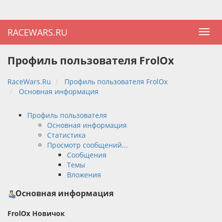
RACEWARS.RU
Профиль пользователя FrolOx
RaceWars.Ru
Профиль пользователя FrolOx
Основная информация
Профиль пользователя
Основная информация
Статистика
Просмотр сообщений...
Сообщения
Темы
Вложения
Основная информация
FrolOx
Новичок