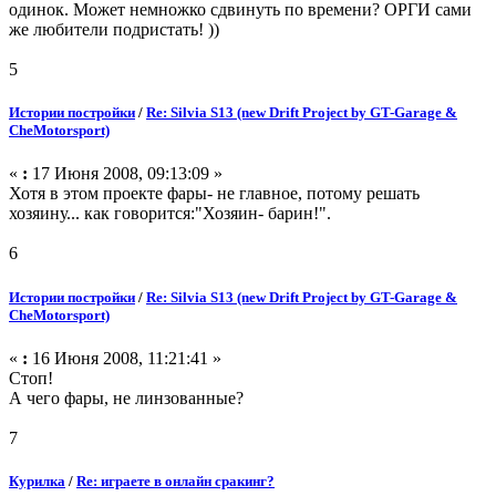
одинок. Может немножко сдвинуть по времени? ОРГИ сами
же любители подристать! ))
5
Истории постройки
/
Re: Silvia S13 (new Drift Project by GT-Garage &
CheMotorsport)
«
:
17 Июня 2008, 09:13:09 »
Хотя в этом проекте фары- не главное, потому решать
хозяину... как говорится:"Хозяин- барин!".
6
Истории постройки
/
Re: Silvia S13 (new Drift Project by GT-Garage &
CheMotorsport)
«
:
16 Июня 2008, 11:21:41 »
Стоп!
А чего фары, не линзованные?
7
Курилка
/
Re: играете в онлайн сракинг?