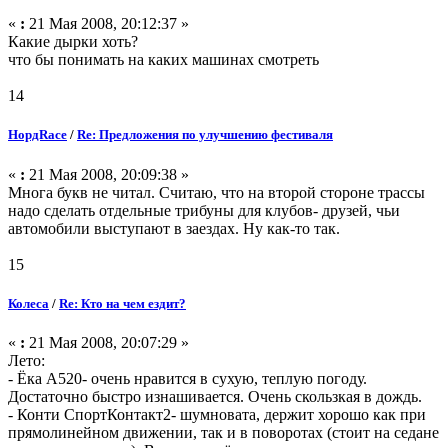
«
:
21 Мая 2008, 20:12:37 »
Какие дырки хоть?
что бы понимать на каких машинах смотреть
14
НордRace
/
Re: Предложения по улучшению фестиваля
«
:
21 Мая 2008, 20:09:38 »
Многа букв не читал. Считаю, что на второй стороне трассы
надо сделать отдельные трибуны для клубов- друзей, чьи
автомобили выступают в заездах. Ну как-то так.
15
Колеса
/
Re: Кто на чем ездит?
«
:
21 Мая 2008, 20:07:29 »
Лето:
- Ёка А520- очень нравится в сухую, теплую погоду.
Достаточно быстро изнашивается. Очень скользкая в дождь.
- Конти СпортКонтакт2- шумновата, держит хорошо как при
прямолинейном движении, так и в поворотах (стоит на седане