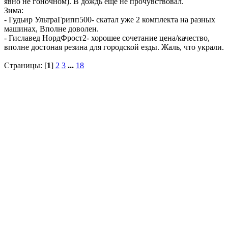
явно не гоночном). В дождь ещё не прочувствовал.
Зима:
- Гудьир УльтраГрипп500- скатал уже 2 комплекта на разных
машинах, Вполне доволен.
- Гиславед НордФрост2- хорошее сочетание цена/качество,
вполне достоная резина для городской езды. Жаль, что украли.
Страницы: [
1
]
2
3
...
18