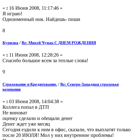
«
:
16 Июня 2008, 11:17:46 »
Я играю!
Одноименный ник. Найдешь- пиши
8
Курилка
/
Re: Михей Чувак С ДНЕМ РОЖДЕНИЯ
«
:
11 Июня 2008, 12:28:26 »
Спасибо большое всем за теплые слова!
9
Страхование и Кредитование.
/
Re: Северо-Западная страховая
компания
«
:
03 Июня 2008, 14:04:38 »
Коллега попал в ДТП
Не виноват
оценку сделали и обещали денег
Денег ждет уже месяц
Сегодня ездили к ним в офис, сказали, что выплатят только
после 20 ИЮЛЯ! Мол у них внутренние проблемы!