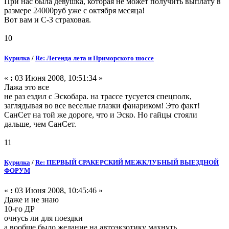
При нас была девушка, которая не может получить выплату в
размере 24000руб уже с октября месяца!
Вот вам и С-З страховая.
10
Курилка
/
Re: Легенда лета и Приморского шоссе
«
:
03 Июня 2008, 10:51:34 »
Лажа это все
не раз ездил с Эскобара. на трассе тусуется спецполк,
заглядывая во все веселые глазки фанариком! Это факт!
СанСет на той же дороге, что и Эско. Но гайцы стояли
дальше, чем СанСет.
11
Курилка
/
Re: ПЕРВЫЙ СРАКЕРСКИЙ МЕЖКЛУБНЫЙ ВЫЕЗДНОЙ
ФОРУМ
«
:
03 Июня 2008, 10:45:46 »
Даже и не знаю
10-го ДР
очнусь ли для поездки
а вообще было желание на автоэкзотику махнуть