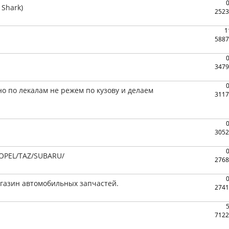
Shark)
2523
1
5887
3479
 по лекалам не режем по кузову и делаем
3117
3052
OPEL/TAZ/SUBARU/
2768
агазин автомобильных запчастей.
2741
7122