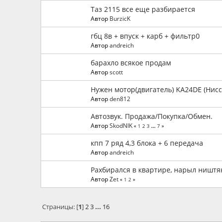
Таз 2115 все еще разбирается
Автор
BurzicK
гбц 8в + впуск + карб + фильтр0
Автор
andreich
барахло всякое продам
Автор
scott
Нужен мотор(двигатель) KA24DE (Нисса
Автор
den812
Автозвук. Продажа/Покупка/Обмен.
Автор
SkodNIK
«
1
2
3
...
7
»
кпп 7 ряд 4,3 блока + 6 передача
Автор
andreich
Рахбирался в квартире, нарыл ништя
Автор
Zet
«
1
2
»
Страницы: [
1
]
2
3
...
16