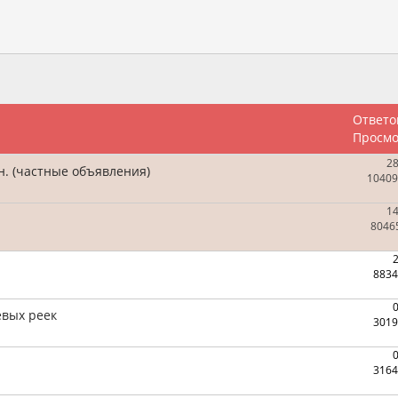
Ответо
Просмо
2
. (частные объявления)
10409
1
8046
8834
евых реек
3019
3164