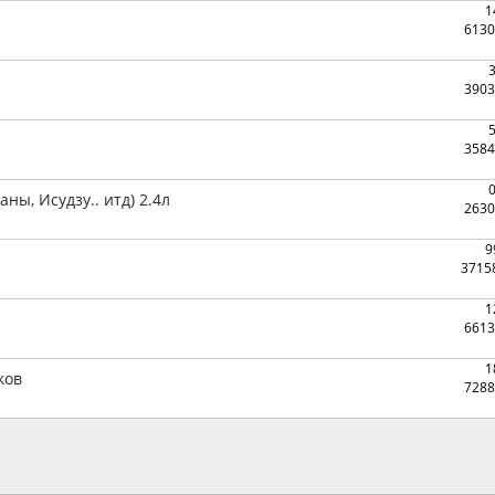
1
6130
3903
3584
ны, Исудзу.. итд) 2.4л
2630
9
3715
1
6613
1
ков
7288