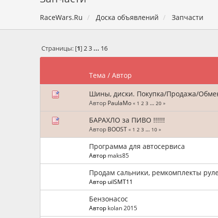
RaceWars.Ru
Доска объявлений
Запчасти
Страницы: [
1
]
2
3
...
16
Тема
/
Автор
Шины, диски. Покупка/Продажа/Обмен
Автор
PaulaMo
«
1
2
3
...
20
»
БАРАХЛО за ПИВО !!!!!!
Автор
BOOST
«
1
2
3
...
10
»
Программа для автосервиса
Автор
maks85
Продам сальники, ремкомплекты рул
Автор uilSMT11
Бензонасос
Автор
kolan 2015