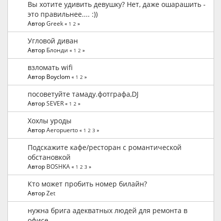
Вы хотите удивить девушку? Нет, даже ошарашить -
это правильнее.... :))
Автор
Greek
«
1
2
»
Угловой диван
Автор
Блонди
«
1
2
»
взломать wifi
Автор Boyclom
«
1
2
»
посоветуйте тамаду.фотграфа,DJ
Автор
SEVER
«
1
2
»
Хохлы уроды
Автор
Aeropuerto
«
1
2
3
»
Подскажите кафе/ресторан с романтической
обстановкой
Автор
BOSHKA
«
1
2
3
»
Кто может пробить номер билайн?
Автор
Zet
нужна брига адекватных людей для ремонта в
офисе