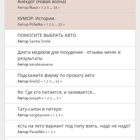
Анекдот (Новая волна)
Автор
Ruso
«
1
2
3
...
33
»
ХУМОР: Истории.
Автор
Pchelka
«
1
2
3
...
22
»
ПОМОГИТЕ ВЫБРАТЬ АВТО
Автор
Sasha Smile
Диета медиков для похудения - отзывы меню и
результаты
Автор
karalevaueva
Подскажите фирму по прокату авто
Автор
lina92
«
1
2
3
...
62
»
Re: Где кто питается, и заливается...
Автор
Joseph
«
1
2
3
...
5
»
Тату-салон в питере
Автор
sergeysova
«
1
2
3
»
есть на лето вариант под попу взять. надо не надо?
Автор
PaulaMo
«
1
2
»