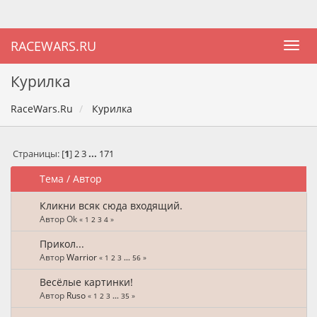
RACEWARS.RU
Курилка
RaceWars.Ru
Курилка
Страницы: [
1
]
2
3
...
171
Тема
/
Автор
Кликни всяк сюда входящий.
Автор Ok
«
1
2
3
4
»
Прикол...
Автор
Warrior
«
1
2
3
...
56
»
Весёлые картинки!
Автор
Ruso
«
1
2
3
...
35
»