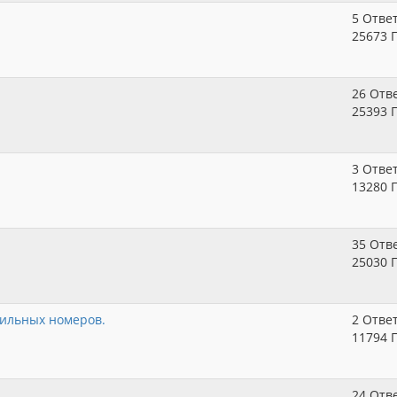
5 Отве
25673 
26 Отв
25393 
3 Отве
13280 
35 Отв
25030 
ильных номеров.
2 Отве
11794 
24 Отв