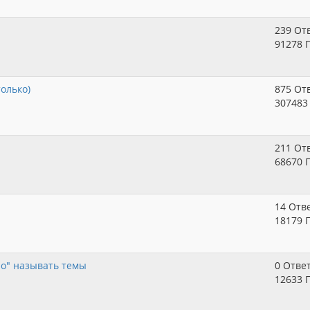
239 От
91278 
только)
875 От
307483
211 От
68670 
14 Отв
18179 
о" называть темы
0 Отве
12633 