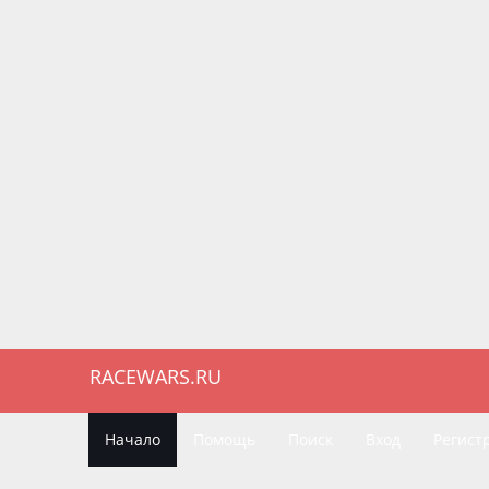
RACEWARS.RU
Начало
Помощь
Поиск
Вход
Регист