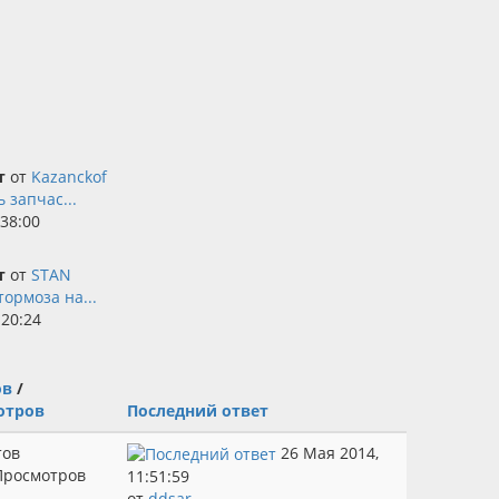
т
от
Kazanckof
ь запчас...
:38:00
т
от
STAN
ормоза на...
:20:24
ов
/
отров
Последний ответ
тов
26 Мая 2014,
Просмотров
11:51:59
от
ddsar