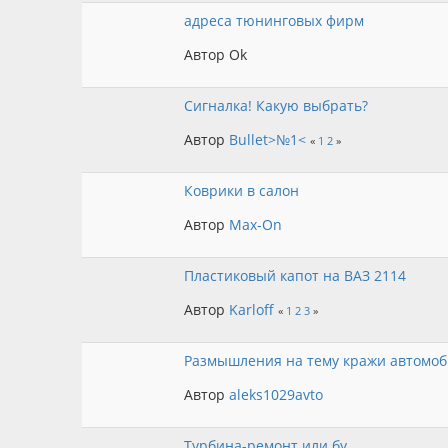
адреса тюнинговых фирм
Автор Ok
Сигналка! Какую выбрать?
Автор
Bullet>№1<
«
1
2
»
Коврики в салон
Автор
Max-On
Пластиковый капот на ВАЗ 2114
Автор
Karloff
«
1
2
3
»
Размышления на тему кражи автомоб
Автор
aleks1029avto
Турбина-ремонт или бу.