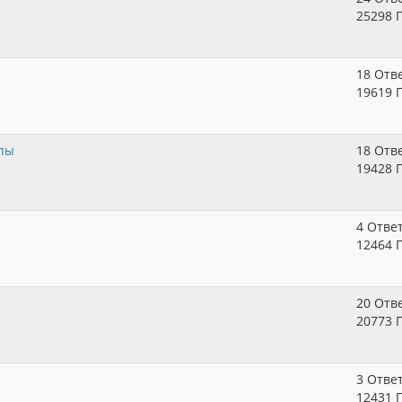
25298 
18 Отв
19619 
мпы
18 Отв
19428 
4 Отве
12464 
20 Отв
20773 
3 Отве
12431 