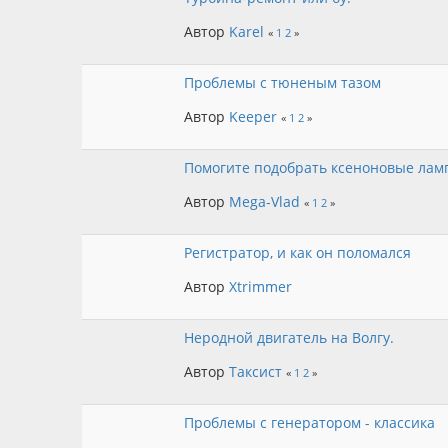
Автор
Karel
«
1
2
»
Проблемы с тюненым тазом
Автор
Keeper
«
1
2
»
Помогите подобрать ксеноновые ла
Автор
Mega-Vlad
«
1
2
»
Регистратор, и как он поломался
Автор
Xtrimmer
Неродной двигатель на Волгу.
Автор
Таксист
«
1
2
»
Проблемы с генератором - классика