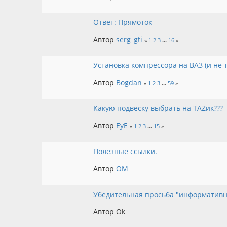
Ответ: Прямоток
Автор
serg_gti
«
1
2
3
...
16
»
Установка компрессора на ВАЗ (и не 
Автор
Bogdan
«
1
2
3
...
59
»
Какую подвеску выбрать на ТАZик???
Автор
EyE
«
1
2
3
...
15
»
Полезные ссылки.
Автор
OM
Убедительная просьба "информативн
Автор Ok