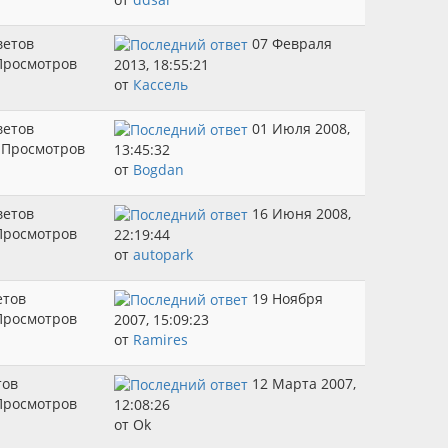
ветов
07 Февраля
Просмотров
2013, 18:55:21
от
Кассель
ветов
01 Июля 2008,
 Просмотров
13:45:32
от
Bogdan
ветов
16 Июня 2008,
Просмотров
22:19:44
от
autopark
етов
19 Ноября
Просмотров
2007, 15:09:23
от
Ramires
тов
12 Марта 2007,
Просмотров
12:08:26
от Ok