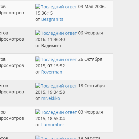
тов
03 Мая 2006,
Просмотров
15:36:15
от
Bezgranits
етов
06 Февраля
Просмотров
2016, 11:46:40
от Вадимыч
тов
26 Октября
Просмотров
2015, 07:15:52
от
Roverman
етов
18 Сентября
Просмотров
2015, 19:34:58
от
mr.ekkko
тов
03 Февраля
Просмотров
2015, 18:55:04
от
Lumumbor
етов
18 Августа