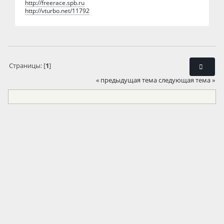
http://freerace.spb.ru
http://vturbo.net/11792
Страницы: [
1
]
« предыдущая тема
следующая тема »