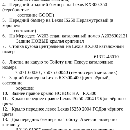
4. Передний и задний бампера на Lexus RX300-350
(серебристые
состояние GOOD)
5. Передний бампер на Lexus IS250 Перламутровый (в
хорошем
состоянии)
6. На Мерседес W203 седан каталожный номер A2036302121
Задние НОВЫЕ крылья оригинал
7. Стойка кузова центральная на Lexus RX300 каталожный
номер
61312-48010
8. Листва на какую то Тойоту или Лексус каталожные
номера
75071-60030 , 75075-60040 (тёмно-серый металлик)
9. Задний бампер на Lexus RX300-400 (цвет чёрный,
состояние
хорошее)
10. Заднее правое крыло НОВОЕ НА RX300
11. Крыло переднее правое Lexus IS250 2004 ГОДов чёрного
цвета
12. Крыло переднее левое Lexus IS250 2004 ГОДов чёрного
цвета
13. Два передних бампера на Тойоту Авенсис номер по
каталогу
52119-05907 серебристые, в отличном состоянии.