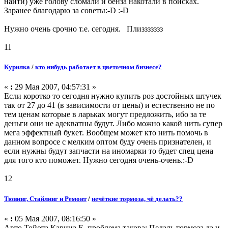
найти) уже голову сломали и бенза накотали в поисках.
Заранее благодарю за советы:-D :-D
Нужно очень срочно т.е. сегодня. Плиззззззз
11
Курилка
/
кто нибудь работает в цветочном бизнесе?
«
:
29 Мая 2007, 04:57:31 »
Если коротко то сегодня нужно купить роз достойных штучек
так от 27 до 41 (в зависимости от цены) и естественно не по
тем ценам которые в ларьках могут предложить, ибо за те
деньги они не адекватны будут. Либо можно какой нить супер
мега эффектный букет. Вообщем может кто нить помочь в
данном вопросе с мелким оптом буду очень признателен, и
если нужны будут запчасти на иномарки то будет спец цена
для того кто поможет. Нужно сегодня очень-очень.:-D
12
Тюнинг, Стайлинг и Ремонт
/
нечёткие тормоза, чё делать??
«
:
05 Мая 2007, 08:16:50 »
Авто Тойота Карина Е, проблема такова: Педаль тормоза да и