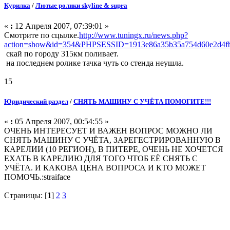
Курилка
/
Лютые ролики skyline & supra
«
:
12 Апреля 2007, 07:39:01 »
Смотрите по сцылке.
http://www.tuningx.ru/news.php?
action=show&id=354&PHPSESSID=1913e86a35b35a754d60e2d4f
скай по городу 315км поливает.
на последнем ролике тачка чуть со стенда неушла.
15
Юридический раздел
/
СНЯТЬ МАШИНУ С УЧЁТА ПОМОГИТЕ!!!
«
:
05 Апреля 2007, 00:54:55 »
ОЧЕНЬ ИНТЕРЕСУЕТ И ВАЖЕН ВОПРОС МОЖНО ЛИ
СНЯТЬ МАШИНУ С УЧЁТА, ЗАРЕГЕСТРИРОВАННУЮ В
КАРЕЛИИ (10 РЕГИОН), В ПИТЕРЕ, ОЧЕНЬ НЕ ХОЧЕТСЯ
ЕХАТЬ В КАРЕЛИЮ ДЛЯ ТОГО ЧТОБ ЕЁ СНЯТЬ С
УЧЁТА. И КАКОВА ЦЕНА ВОПРОСА И КТО МОЖЕТ
ПОМОЧЬ.:straiface
Страницы: [
1
]
2
3