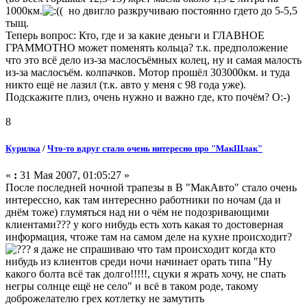
1000км.
( но двигло разкручиваю постоянно гдето до 5-5,5
тыщ.
Теперь вопрос: Кто, где и за какие деньги и ГЛАВНОЕ
ГРАММОТНО может поменять кольца? т.к. предположение
что это всё дело из-за маслосъёмных колец, ну и самая малость
из-за маслосъём. колпачков. Мотор прошёл 303000км. и туда
никто ещё не лазил (т.к. авто у меня с 98 года уже).
Подскажите плиз, очень нужно и важно где, кто почём? O:-)
8
Курилка
/
Что-то вдруг стало очень интересно про "МакШлак"
«
:
31 Мая 2007, 01:05:27 »
После последней ночной трапезы в В "МакАвто" стало очень
интерессно, как там интереснно работники по ночам (да и
днём тоже) глумяться над ни о чём не подозривающими
клиентами??? у кого нибудь есть хоть какая то достоверная
информация, чтоже там на самом деле на кухне происходит?
я даже не спрашиваю что там происходит когда кто
нибудь из клиентов среди ночи начинает орать типа "Ну
какого болта всё так долго!!!!!, сцуки я жрать хочу, не спать
негры солнце ещё не село" и всё в таком роде, такому
доброжелателю грех котлетку не замутить