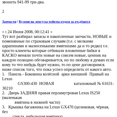
звонить 941-99 три-два.
2
Запчасти
/
Кузоня на лексусы тойоты отдам за оч.дёшего
«
:
24 Июня 2008, 00:12:41 »
Тут вот разбирал запасы и накопленные запчасти, НОВЫЕ и
поменянные по страховым случаям (т.е. с мелкими
царапинами и малюсенькими вмятинами да и то редко) т.е.
просто клиенты которые отбивали вложенные бабки в
КАСКО меняли почти новые на совсем новые, ценник на
каждую позицию обговаривается, но по любому я думаю если
кому то что нибудь будет нужно, то по цене договоримся.
ниже список того, что пока успел определить от какого авто.
1. Панель - Боковина колёсной арки внешний Правый на
Lexus
GS300-430 НОВАЯ каталожный № 61631-
30210
2. Дверь ЗАДНЯЯ правая перламутровая Lexus IS250
(маленькая
вмятина в нижней части)
3. Крышка багажника на Lexus GX470 (целиковая, чёрная,
без
стекла, небольшая вмятина)