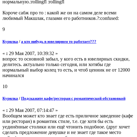
нормальную.:rollingfl :rollingfl
Короче сабж про то : какой же он на самом деле всеми
любимый Макшлак, глазами его работников.?:confused:
9
Курилка
/
а кто нибудь в ювелирном то работает???
«
:
29 Мая 2007, 10:39:32 »
вопрос то основной забыл, у кого есть в ювелирных скидки,
делитесь. актуально только сегодня, или хотябы где
нормальный выбор колец то есть, и чтоб ценник не от 12000
начинался
10
Курилка
/
Подскажите кафе/ресторан с романтической обстановкой
«
:
29 Мая 2007, 07:14:47 »
Вообщем может кто знает где есть приличное заведение (кафе
или ресторан) в романтик стиле, т.е. где хотя бы есть
уединённые столики или ещё чтонить подобное. (друг хочет
сделать предложение девушке и не знает где такое место