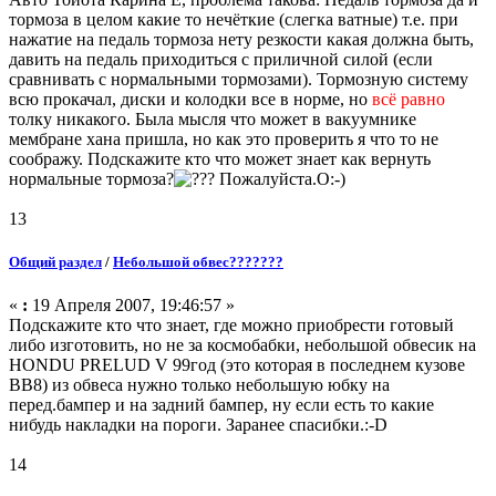
тормоза в целом какие то нечёткие (слегка ватные) т.е. при
нажатие на педаль тормоза нету резкости какая должна быть,
давить на педаль приходиться с приличной силой (если
сравнивать с нормальными тормозами). Тормозную систему
всю прокачал, диски и колодки все в норме, но
всё равно
толку никакого. Была мысля что может в вакуумнике
мембране хана пришла, но как это проверить я что то не
соображу. Подскажите кто что может знает как вернуть
нормальные тормоза?
Пожалуйста.O:-)
13
Общий раздел
/
Небольшой обвес???????
«
:
19 Апреля 2007, 19:46:57 »
Подскажите кто что знает, где можно приобрести готовый
либо изготовить, но не за космобабки, небольшой обвесик на
HONDU PRELUD V 99год (это которая в последнем кузове
ВВ8) из обвеса нужно только небольшую юбку на
перед.бампер и на задний бампер, ну если есть то какие
нибудь накладки на пороги. Заранее спасибки.:-D
14