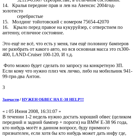
14. Кралья передние прав и лев на Авенсис 2004год-
золотисто
серебристые
15. Молдинг тойотовский с номером 75654-42070
16. Крыло перед правое на кукуруйзер, с отверстием по
антенну, отличное состояние.
Это ещё не всё, что есть у меня, там ещё половину бамперов
не разобрать от какого авто, но вся основная масса это rx300-
400, LAND-Cruiser 100-120, И т.д.
Фото можно будет сделать по запросу на конкретную ЗП.
Если кому что нужно плиз чек личко, либо на мобильник 941-
99-три-два Антон.
3
Запчасти
/
НУЖЕН ОБВЕС НА Е-38 HELP!!!
«
:
05 Июня 2008, 16:31:07 »
В течении 1-2 недель нужно достать хороший обвес (целиком
передний и задний бампер + пороги) на BMW E-38 96 года,
кто нибудь могёт в данном вопросе, буду примного
признателен, если хотя бы кто нибудь может дать инфу где,