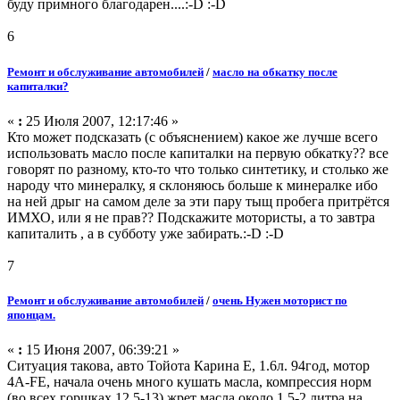
буду примного благодарен....:-D :-D
6
Ремонт и обслуживание автомобилей
/
масло на обкатку после
капиталки?
«
:
25 Июля 2007, 12:17:46 »
Кто может подсказать (с объяснением) какое же лучше всего
использовать масло после капиталки на первую обкатку?? все
говорят по разному, кто-то что только синтетику, и столько же
народу что минералку, я склоняюсь больше к минералке ибо
на ней дрыг на самом деле за эти пару тыщ пробега притрётся
ИМХО, или я не прав?? Подскажите мотористы, а то завтра
капиталить , а в субботу уже забирать.:-D :-D
7
Ремонт и обслуживание автомобилей
/
очень Нужен моторист по
японцам.
«
:
15 Июня 2007, 06:39:21 »
Ситуация такова, авто Тойота Карина Е, 1.6л. 94год, мотор
4А-FE, начала очень много кушать масла, компрессия норм
(во всех горшках 12,5-13) жрет масла около 1,5-2 литра на