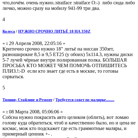
что,почём. очень нужно.:straiface :straiface O:-) либо сюда либо
личко, можно сразу на мобилу 941-99 три два.
4
Колеса
/
НУЖНО СРОЧНО ЛИТЬЁ 18 НА 350Z
«
:
29 Апреля 2008, 22:05:16 »
Критично срочно нужно 18" литьё на ниссан 350зет,
разноширокие 8,5 и 9,5 ЕТ25 (у обоих) 5х114.3, нужны диски
5-7 лучей чёрные внутри полированная полка. БОЛЬШАЯ
ПРОСЬБА КТО МОЖЕТ ЧЕМ ПОМОЧЬ ОТПИШИТЕСЬ
ПЛИЗ.!:-D если кто знает где есть в москве, то готовы
сорваться.
5
Тюнинг, Стайлинг и Ремонт
/
Требуется совет по малярке.........
«
:
08 Марта 2008, 05:06:06 »
Собсна нужно покрасить авто целиком (облить), вот ломаю
голову куда обратиться, чтоб и качественно было, но и цена не
космас, мож кто подскажет где есть граммотные маляры, и
примерный ценник +- .