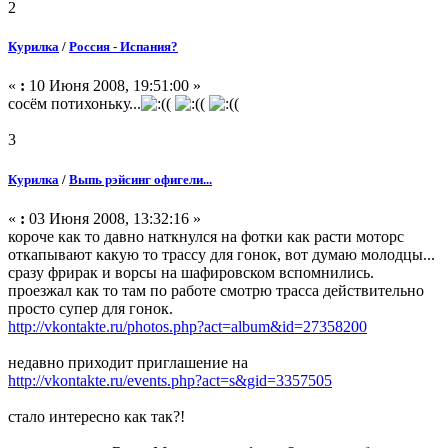
2
Курилка
/
Россия - Испания?
«
:
10 Июня 2008, 19:51:00 »
сосём потихоньку...
(
(
(
3
Курилка
/
Выпь рэйсинг офигели...
«
:
03 Июня 2008, 13:32:16 »
короче как то давно наткнулся на фотки как расти моторс
откапывают какую то трассу для гонок, вот думаю молодцы...
сразу фрирак и ворсы на шафировском вспомнились.
проезжал как то там по работе смотрю трасса действительно
просто супер для гонок.
http://vkontakte.ru/photos.php?act=album&id=27358200
недавно приходит приглашение на
http://vkontakte.ru/events.php?act=s&gid=3357505
стало интересно как так?!