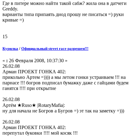
Где в питере можно найти такой сабж? жила она в датчеги
Greddy.
варианты типа припаять диод прошу не писаться =) руки
кривые =)
15
Курилка
/
Официальный street race разрешен!!!
«
:
26 Февраля 2008, 10:37:30 »
26.02.08
Арман ПРОЕКТ ГОНКА 402:
прикольно Артем =)))) а мы летом гонки устраиваем !!! на
парнасе !!! богров подписал бумажку даже с гайцами будем
ганятся !!!! при открытие
26.02.08
Артём ★Ruso★ |RotaryMafia|:
ну для начала не Богров а Бугров =) эт так на заметку =)))
26.02.08
Арман ПРОЕКТ ГОНКА 402:
перепутал буковки !!!! мой косяк !!!