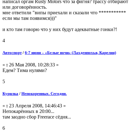
написал оргам Rusty Motors что за фигня? трассу отбирают
или договорённость.
мне ответили "випы приехали и сказали что ***********
если мы там появимся)))"
и кто там говорю что у них будут адекватные гонки?!
4
Автоспорт
/
6-7 июня – «Белые ночи» (Лахденпохья, Карелия)
«
:
26 Мая 2008, 10:28:33 »
Едем? Тима нулями?
5
Курилка
/
Непокоренных. Сегодня.
«
:
23 Апреля 2008, 14:46:43 »
Непокарённых в 20:00...
там заодно сбор Freerace сёдня...
6