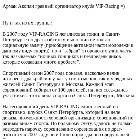
Арман Акопян гравный организатор клуба VIP-Racing =)
Ну и так из их группы:
В 2007 году VIP-RACING легализовал гонки, в Санкт-
Петербурге по драг-рэйсингу, выполнив не только
социальную задачу (приобщение активной части молодежи к
данному виду спорта), но и "забрав" с городских улиц часть
так называемых "ночных гонщиков и безпредельшиков
которые создавали много проблем ".
Спортивный сезон 2007 года показал, насколько велик
интерес к драг-рэйсингу, как у спортсменов, так и у рядовых
жителей Санкт-Петербурга и Москвы. Каждый этап
соревнований собирал от 100 зрителей, на них съезжались
участники - этого вида спорта из Санкт-Петербурга , Москвы .
На сегодняшний день VIP-RACING единственный из
спортивно- клубов Санкт-Петербурга, который на деле
доказал возможность хорошей организации соревнований по
разным видам спорта. По большому счету, удалось не только
возродить парочку соревнавание соревнования по драг-
рэйсингу в 2007 году но и Promo-проезды по городу нашей