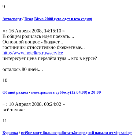
9
Автоспорт
/
Drag Bitva 2008 (кто едет и кто ездил)
«
:
16 Апреля 2008, 14:15:10 »
В общем родилась идея поехать....
Основной вопрос - бюджет...
гостиницы относительно бюджетные...
http://www.hotelkrs.ru/#service
интересует цена перелёта туда... кто в курсе?
осталось 80 дней....
10
Общий раздел
/
пенетрации в субботу(12.04.08) в 20:00
«
:
10 Апреля 2008, 00:24:02 »
всё там же.
11
Курилка
/
всё!не могу больше работать!очередной напалм от vip racing