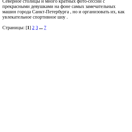
Северное столицы и много кратных фото-сессий с
прекрасными девушками на фоне самых замечательных
машин города Санкт-Петербурга , но и организовать их, как
увлекательное спортивное шоу .
Страницы: [
1
]
2
3
...
7