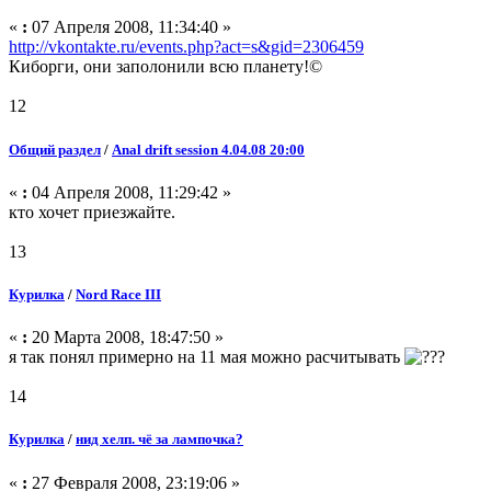
«
:
07 Апреля 2008, 11:34:40 »
http://vkontakte.ru/events.php?act=s&gid=2306459
Киборги, они заполонили всю планету!©
12
Общий раздел
/
Anal drift session 4.04.08 20:00
«
:
04 Апреля 2008, 11:29:42 »
кто хочет приезжайте.
13
Курилка
/
Nord Race III
«
:
20 Марта 2008, 18:47:50 »
я так понял примерно на 11 мая можно расчитывать
14
Курилка
/
нид хелп. чё за лампочка?
«
:
27 Февраля 2008, 23:19:06 »