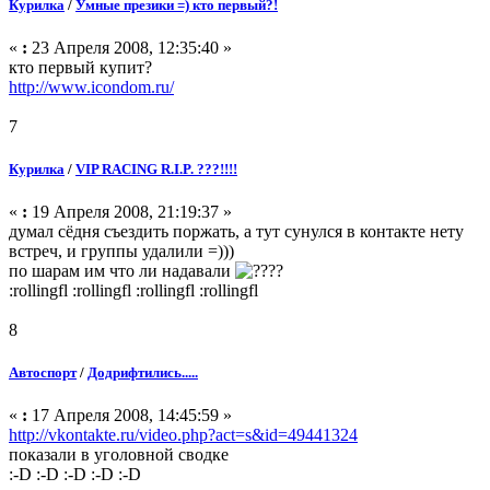
Курилка
/
Умные презики =) кто первый?!
«
:
23 Апреля 2008, 12:35:40 »
кто первый купит?
http://www.icondom.ru/
7
Курилка
/
VIP RACING R.I.P. ???!!!!
«
:
19 Апреля 2008, 21:19:37 »
думал сёдня съездить поржать, а тут сунулся в контакте нету
встреч, и группы удалили =)))
по шарам им что ли надавали
?
:rollingfl :rollingfl :rollingfl :rollingfl
8
Автоспорт
/
Додрифтились.....
«
:
17 Апреля 2008, 14:45:59 »
http://vkontakte.ru/video.php?act=s&id=49441324
показали в уголовной сводке
:-D :-D :-D :-D :-D