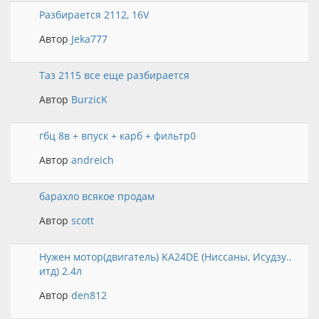
Разбирается 2112, 16V
Автор
Jeka777
Таз 2115 все еще разбирается
Автор
BurzicK
гбц 8в + впуск + карб + фильтр0
Автор
andreich
барахло всякое продам
Автор
scott
Нужен мотор(двигатель) KA24DE (Ниссаны, Исудзу..
итд) 2.4л
Автор
den812