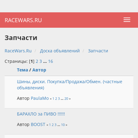
RACEWARS.RU
Запчасти
RaceWars.Ru
Доска объявлений
Запчасти
Страницы: [
1
]
2
3
...
16
Тема
/
Автор
Шины, диски. Покупка/Продажа/Обмен. (частные
объявления)
Автор
PaulaMo
«
1
2
3
...
20
»
БАРАХЛО за ПИВО !!!!!!
Автор
BOOST
«
1
2
3
...
10
»