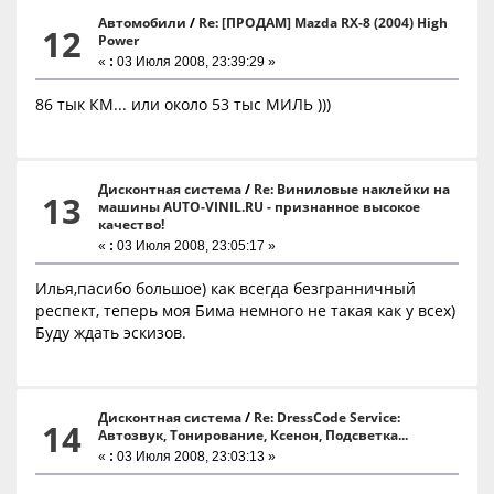
Автомобили
/
Re: [ПРОДАМ] Mazda RX-8 (2004) High
12
Power
«
:
03 Июля 2008, 23:39:29 »
86 тык КМ... или около 53 тыс МИЛЬ )))
Дисконтная система
/
Re: Виниловые наклейки на
13
машины AUTO-VINIL.RU - признанное высокое
качество!
«
:
03 Июля 2008, 23:05:17 »
Илья,пасибо большое) как всегда безгранничный
респект, теперь моя Бима немного не такая как у всех)
Буду ждать эскизов.
Дисконтная система
/
Re: DressCode Service:
14
Автозвук, Тонирование, Ксенон, Подсветка...
«
:
03 Июля 2008, 23:03:13 »