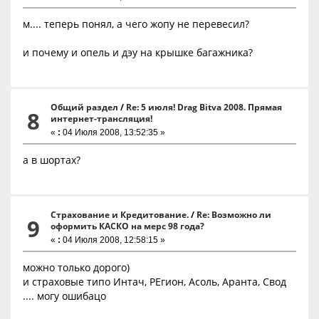
м.... теперь понял, а чего жопу не перевесил?
и почему и опель и дэу на крышке багажника?
Общий раздел
/
Re: 5 июля! Drag Bitva 2008. Прямая
8
интернет-трансляция!
«
:
04 Июля 2008, 13:52:35 »
а в шортах?
Страхование и Кредитование.
/
Re: Возможно ли
9
оформить КАСКО на мерс 98 года?
«
:
04 Июля 2008, 12:58:15 »
можно только дорого)
и страховые типо Интач, РЕгион, Асоль, Аранта, Свод
.... могу ошибацо