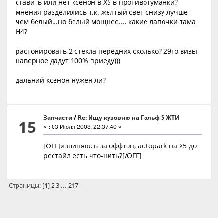
ставить или нет ксенон в Х5 в противотуманки?
мнения разделились т.к. желтый свет снизу лучше
чем белый...но белый мощнее.... какие лапочки тама
Н4?
растонировать 2 стекла передних сколько? 29го визы
наверное дадут 100% приеду)))
дальний ксенон нужен ли?
Запчасти
/
Re: Ищу кузовню на Гольф 5 ЖТИ
15
«
:
03 Июля 2008, 22:37:40 »
[OFF]извиняюсь за оффтоп, autopark на Х5 до
рестайл есть что-нить?[/OFF]
Страницы: [
1
]
2
3
...
217