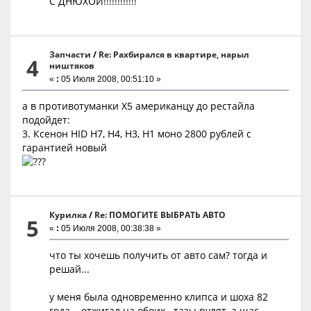
С ДНЮХОЙ!!!!!!!!!!!!
Запчасти
/
Re: Рахбирался в квартире, нарыл
4
ништяков
«
:
05 Июля 2008, 00:51:10 »
а в противотуманки Х5 американцу до рестайла
подойдет:
3. Ксенон HID H7, H4, H3, H1 моно 2800 рублей с
гарантией новый
Курилка
/
Re: ПОМОГИТЕ ВЫБРАТЬ АВТО
5
«
:
05 Июля 2008, 00:38:38 »
что ты хочешь получить от авто сам? тогда и
решай...
у меня была одновременно клипса и шоха 82
года... отжигал на обоих...тазы рулят, а щас