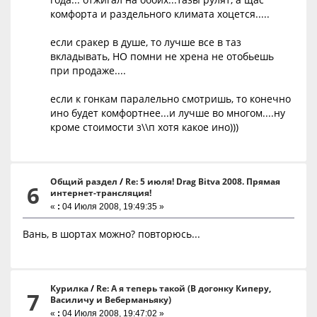
комфорта и раздельного климата хоцется.....
если сракер в душе, то лучше все в таз
вкладывать, НО помни не хрена не отобьешь
при продаже....
если к гонкам паралельно смотришь, то конечно
ино будет комфортнее...и лучше во многом....ну
кроме стоимости з\\п хотя какое ино)))
Общий раздел
/
Re: 5 июля! Drag Bitva 2008. Прямая
6
интернет-трансляция!
«
:
04 Июля 2008, 19:49:35 »
Вань, в шортах можно? повторюсь...
Курилка
/
Re: А я теперь такой (В догонку Киперу,
7
Василичу и Веберманьяку)
«
:
04 Июля 2008, 19:47:02 »