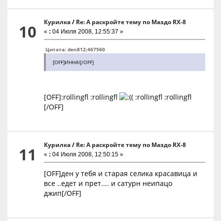
Курилка
/
Re: А раскройте тему по Маздо RX-8
10
«
:
04 Июля 2008, 12:55:37 »
Цитата: den812;467560
[OFF]ИННА![/OFF]
[OFF]:rollingfl :rollingfl
( :rollingfl :rollingfl
[/OFF]
Курилка
/
Re: А раскройте тему по Маздо RX-8
11
«
:
04 Июля 2008, 12:50:15 »
[OFF]ден у тебя и старая селика красавица и
все ..едет и прет.... и сатурн неипацо
джип[/OFF]