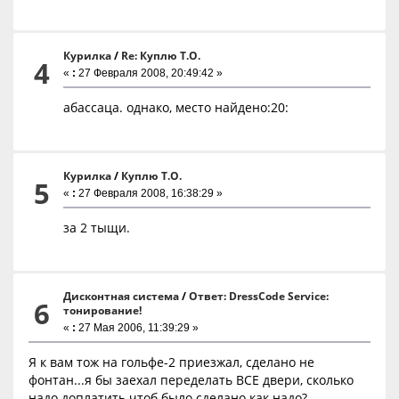
Курилка
/
Re: Куплю Т.О.
4
«
:
27 Февраля 2008, 20:49:42 »
абассаца. однако, место найдено:20:
Курилка
/
Куплю Т.О.
5
«
:
27 Февраля 2008, 16:38:29 »
за 2 тыщи.
Дисконтная система
/
Ответ: DressCode Service:
6
тонирование!
«
:
27 Мая 2006, 11:39:29 »
Я к вам тож на гольфе-2 приезжал, сделано не
фонтан...я бы заехал переделать ВСЕ двери, сколько
надо доплатить чтоб было сделано как надо?