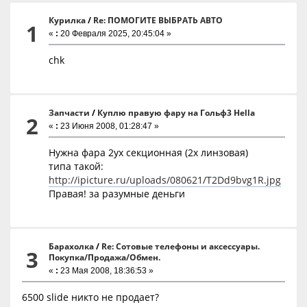
Курилка
/
Re: ПОМОГИТЕ ВЫБРАТЬ АВТО
1
«
:
20 Февраля 2025, 20:45:04 »
chk
Запчасти
/
Куплю правую фару на Гольф3 Hella
2
«
:
23 Июня 2008, 01:28:47 »
Нужна фара 2ух секционная (2х линзовая)
типа такой:
http://ipicture.ru/uploads/080621/T2Dd9bvg1R.jpg
Правая! за разумные деньги
Барахолка
/
Re: Сотовые телефоны и аксессуары.
3
Покупка/Продажа/Обмен.
«
:
23 Мая 2008, 18:36:53 »
6500 slide никто не продает?