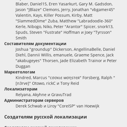
Blaber, Daniel15, Eren Yasarkurt, Gary M. Gadsdon,
Jason "JBlaze" Clemons, Jerry, Jonathan "vbgamer45"
Valentin, Kays, Killer Possum, Kirby, Matt
"SlammedDime" Zuba, Matthew "Labradoodle-360"
Kerle, Nibogo, Niko, Peter "Arantor" Spicer, snork13,
Spuds, Steven "Fustrate" Hoffman и Joey "Tyrsson"
Smith
Составителям документации
Joshua "groundup" Dickerson, AngellinaBelle, Daniel
Diehl, Dannii Willis, emanuele, Graeme Spence, Jack
"akabugeyes" Thorsen, Jade Elizabeth Trainor и Peter
Duggan
Маркетологам
Kindred, Marcus "cσσкιє мσηѕтєя" Forsberg, Ralph "
[n3rve]" Otowo, rickC и Tony Reid
Локализаторам
Relyana, Akyhne и GravuTrad
Администраторам серверов
Derek Schwab и Liroy "CoreISP" van Hoewijk
Создателям русской локализации