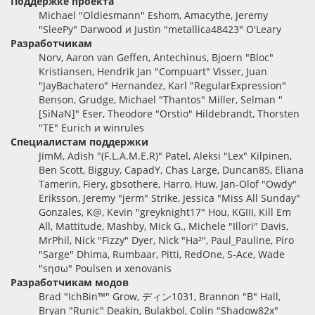
Поддержке проекта
Michael "Oldiesmann" Eshom, Amacythe, Jeremy
"SleePy" Darwood и Justin "metallica48423" O'Leary
Разработчикам
Norv, Aaron van Geffen, Antechinus, Bjoern "Bloc"
Kristiansen, Hendrik Jan "Compuart" Visser, Juan
"JayBachatero" Hernandez, Karl "RegularExpression"
Benson, Grudge, Michael "Thantos" Miller, Selman "
[SiNaN]" Eser, Theodore "Orstio" Hildebrandt, Thorsten
"TE" Eurich и winrules
Специалистам поддержки
JimM, Adish "(F.L.A.M.E.R)" Patel, Aleksi "Lex" Kilpinen,
Ben Scott, Bigguy, CapadY, Chas Large, Duncan85, Eliana
Tamerin, Fiery, gbsothere, Harro, Huw, Jan-Olof "Owdy"
Eriksson, Jeremy "jerm" Strike, Jessica "Miss All Sunday"
Gonzales, K@, Kevin "greyknight17" Hou, KGIII, Kill Em
All, Mattitude, Mashby, Mick G., Michele "Illori" Davis,
MrPhil, Nick "Fizzy" Dyer, Nick "Ha²", Paul_Pauline, Piro
"Sarge" Dhima, Rumbaar, Pitti, RedOne, S-Ace, Wade
"sησω" Poulsen и xenovanis
Разработчикам модов
Brad "IchBin™" Grow, ディン1031, Brannon "B" Hall,
Bryan "Runic" Deakin, Bulakbol, Colin "Shadow82x"