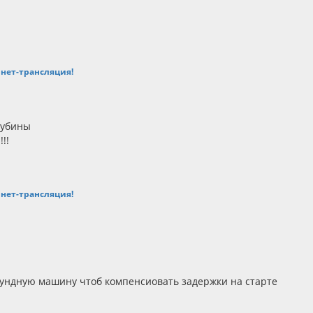
ернет-трансляция!
тубины
!!
ернет-трансляция!
екундную машину чтоб компенсиовать задержки на старте