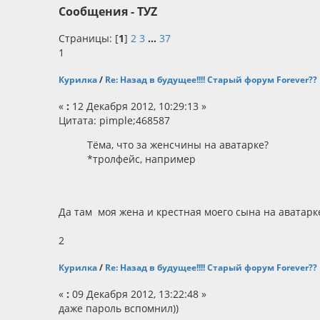
Сообщения - TУZ
Страницы: [
1
]
2
3
...
37
1
Курилка
/
Re: Назад в будущее!!!! Старый форум Forever??
«
:
12 Декабря 2012, 10:29:13 »
Цитата: pimple;468587
Тёма, что за женсчины на аватарке?
*тролфейс, например
Да там моя жена и крестная моего сына на аватарке то)
2
Курилка
/
Re: Назад в будущее!!!! Старый форум Forever??
«
:
09 Декабря 2012, 13:22:48 »
даже пароль вспомнил))