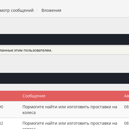
мотр сообщений
Вложения
еланные этим пользователем.
Сообщение
А
90
Пормогите найти или изготовить проставки на
08
колеса
82
Пормогите найти или изготовить проставки на
08
колеса