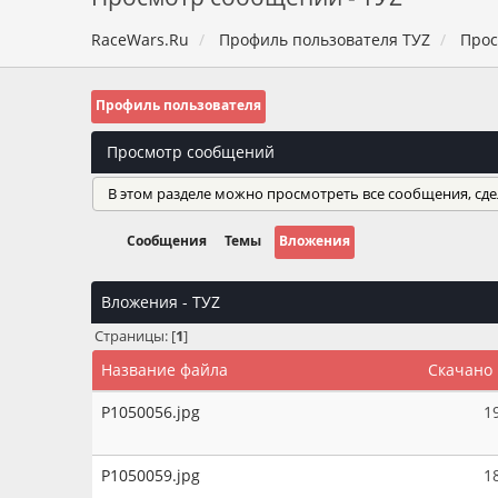
RaceWars.Ru
Профиль пользователя TУZ
Прос
Профиль пользователя
Просмотр сообщений
В этом разделе можно просмотреть все сообщения, сд
Сообщения
Темы
Вложения
Вложения - TУZ
Страницы: [
1
]
Название файла
Скачано
P1050056.jpg
1
P1050059.jpg
1