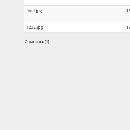
final.jpg
1
1232.jpg
1
Страницы: [
1
]