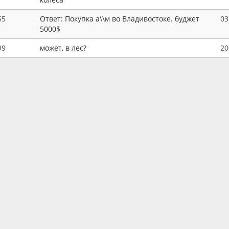
55
Ответ: Покупка а\\м во Владивостоке. буджет
03
5000$
99
может, в лес?
20